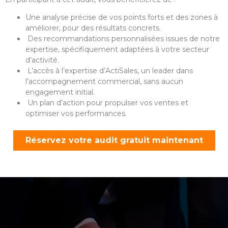
Une analyse précise de vos points forts et des zones à
améliorer, pour des résultats concrets.
Des recommandations personnalisées issues de notre
expertise, spécifiquement adaptées à votre secteur
d’activité.
L’accès à l’expertise d’ActiSales, un leader dans
l’accompagnement commercial, sans aucun
engagement initial.
Un plan d’action pour propulser vos ventes et
optimiser vos performances.
Réservez votre audit gratuit maintenant